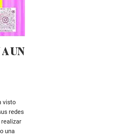
 A UN
 visto
sus redes
realizar
do una