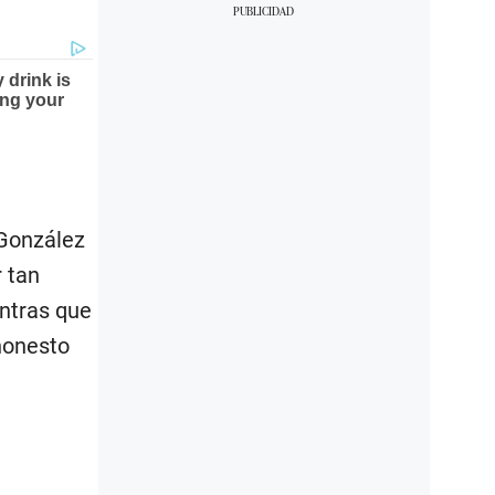
 González
r tan
entras que
 honesto