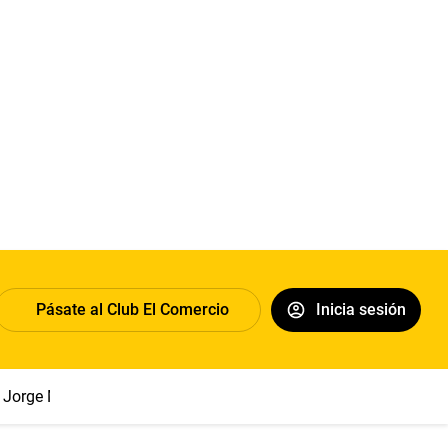
Pásate al Club El Comercio
Inicia sesión
Jorge Messi
Papa León XIV
Congreso
Sueldo mínimo
Cl