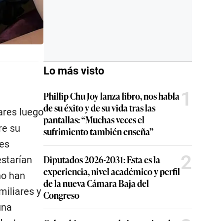
Lo más visto
1
Phillip Chu Joy lanza libro, nos habla
de su éxito y de su vida tras las
ares luego
pantallas: “Muchas veces el
re su
sufrimiento también enseña”
des
2
Diputados 2026-2031: Esta es la
estarían
experiencia, nivel académico y perfil
no han
de la nueva Cámara Baja del
miliares y
Congreso
una