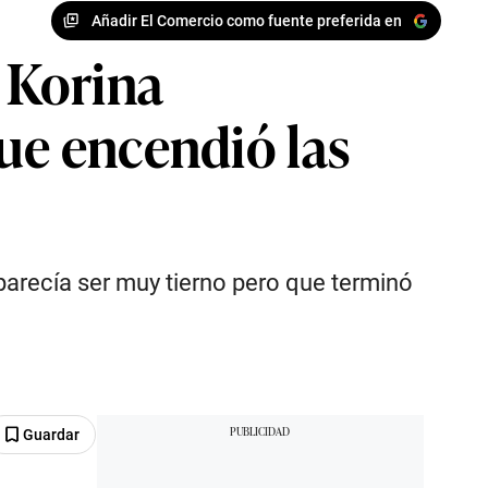
Añadir El Comercio como fuente preferida en
y Korina
ue encendió las
arecía ser muy tierno pero que terminó
Guardar