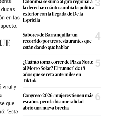
3
Colombia se suma al giro regional a
dente
la derecha: cuánto cambia la política
s dudas
exterior con la llegada de De la
ón en las
Espriella
especto.
4
Sabores de Barranquilla: un
QUE
recorrido por tres restaurantes que
están dando que hablar
5
¿Cuánto toma correr de Plaza Norte
al Morro Solar? El ‘runner’ de 18
años que se reta ante miles en
TikTok
viral y
6
Congreso 2026: mujeres tienen más
a
escaños, pero la bicameralidad
ase que
abrió una nueva brecha
mó:
“Esta