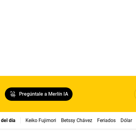
Pregúntale a Merlín IA
del día
Keiko Fujimori
Betssy Chávez
Feriados
Dólar