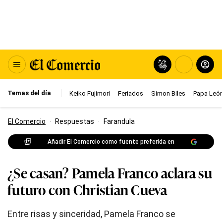
Temas del día
Keiko Fujimori
Feriados
Simon Biles
Papa León
El Comercio
·
Respuestas
·
Farandula
Añadir El Comercio como fuente preferida en
¿Se casan? Pamela Franco aclara su
futuro con Christian Cueva
Entre risas y sinceridad, Pamela Franco se