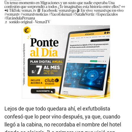
Un tenso momento en Migraciones y un susto que nadie esperaba Una
confesión que sorprendió a todos ¿Te imaginabas esta historia entre ellos? 👀
📲 TikTok: vemax_tv 📘 Facebook: vemaxtvgo 🎬 En vivo: vemaxtv.pe/en-vivo
#vemaxtv #vemaxtvnoticias #YacoEskenazi #NatalieVertiz #Espectáculos
#FarándulaPeruana
♬ sonido original - VemaxTV
Lejos de que todo quedara ahí, el exfutbolista
confesó que lo peor vino después, ya que, cuando
llegó a la cabina, no recordaba el nombre del hotel