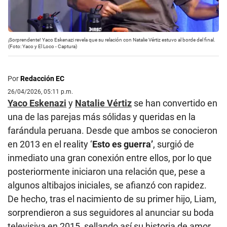
¡Sorprendente! Yaco Eskenazi revela que su relación con Natalie Vértiz estuvo al borde del final.
(Foto: Yaco y El Loco - Captura)
Por
Redacción EC
26/04/2026, 05:11 p.m.
Yaco Eskenazi
y
Natalie Vértiz
se han convertido en
una de las parejas más sólidas y queridas en la
farándula peruana. Desde que ambos se conocieron
en 2013 en el reality ‘
Esto es guerra’
, surgió de
inmediato una gran conexión entre ellos, por lo que
posteriormente iniciaron una relación que, pese a
algunos altibajos iniciales, se afianzó con rapidez.
De hecho, tras el nacimiento de su primer hijo, Liam,
sorprendieron a sus seguidores al anunciar su boda
televisiva en 2015, sellando así su historia de amor