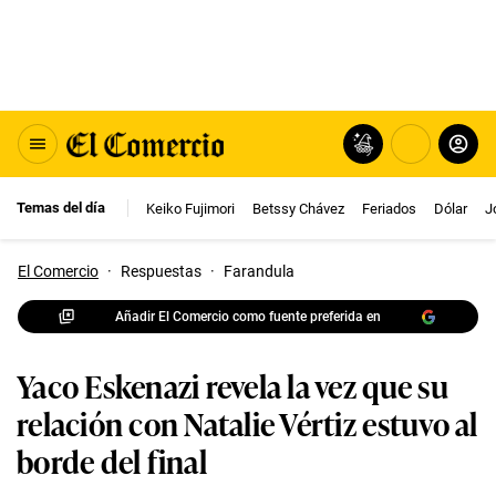
Temas del día
Keiko Fujimori
Betssy Chávez
Feriados
Dólar
J
El Comercio
·
Respuestas
·
Farandula
Añadir El Comercio como fuente preferida en
Yaco Eskenazi revela la vez que su
relación con Natalie Vértiz estuvo al
borde del final