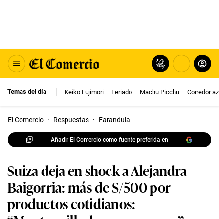
Temas del día
Keiko Fujimori
Feriado
Machu Picchu
Corredor az
El Comercio
·
Respuestas
·
Farandula
Añadir El Comercio como fuente preferida en
Suiza deja en shock a Alejandra
Baigorria: más de S/500 por
productos cotidianos: