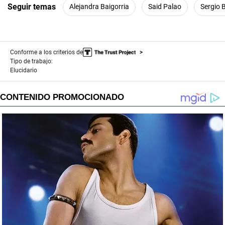
Seguir temas
Alejandra Baigorria
Said Palao
Sergio 
Conforme a los criterios de
Tipo de trabajo:
Elucidario