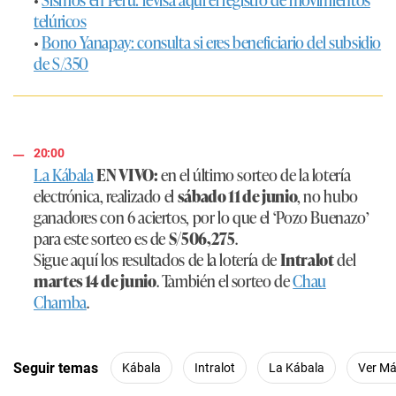
telúricos
•
Bono Yanapay: consulta si eres beneficiario del subsidio
de S/350
20:00
La Kábala
EN VIVO:
en el último sorteo de la lotería
electrónica, realizado el
sábado 11 de junio
, no hubo
ganadores con 6 aciertos, por lo que el ‘Pozo Buenazo’
para este sorteo es de
S/506,275
.
Sigue aquí los resultados de la lotería de
Intralot
del
martes 14 de junio
. También el sorteo de
Chau
Chamba
.
Seguir temas
Kábala
Intralot
La Kábala
Ver M