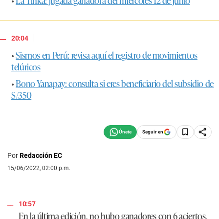
•
La Tinka: jugada ganadora del miércoles 12 de junio
|
20:04
•
Sismos en Perú: revisa aquí el registro de movimientos
telúricos
•
Bono Yanapay: consulta si eres beneficiario del subsidio de
S/350
Seguir en
Por
Redacción EC
15/06/2022, 02:00 p.m.
10:57
En la última edición, no hubo ganadores con 6 aciertos,