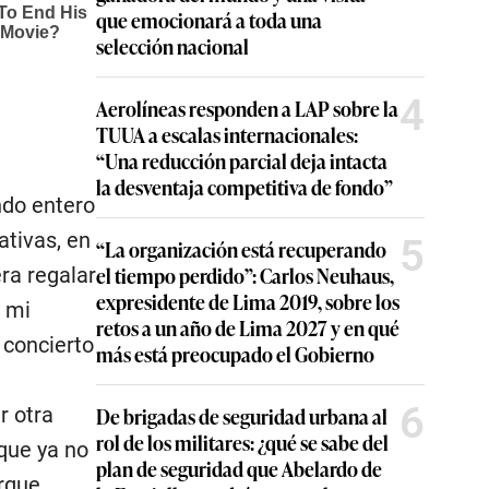
que emocionará a toda una
selección nacional
4
Aerolíneas responden a LAP sobre la
TUUA a escalas internacionales:
“Una reducción parcial deja intacta
la desventaja competitiva de fondo”
ndo entero
ativas, en
5
“La organización está recuperando
el tiempo perdido”: Carlos Neuhaus,
era regalar
expresidente de Lima 2019, sobre los
e mi
retos a un año de Lima 2027 y en qué
 concierto
más está preocupado el Gobierno
6
De brigadas de seguridad urbana al
r otra
rol de los militares: ¿qué se sabe del
que ya no
plan de seguridad que Abelardo de
orque