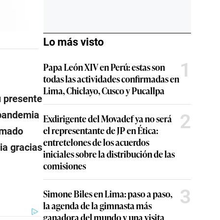
Lo más visto
1
Papa León XIV en Perú: estas son
todas las actividades confirmadas en
Lima, Chiclayo, Cusco y Pucallpa
u presente
 pandemia
2
Exdirigente del Movadef ya no será
el representante de JP en Ética:
lamado
entretelones de los acuerdos
ia gracias
iniciales sobre la distribución de las
comisiones
3
Simone Biles en Lima: paso a paso,
la agenda de la gimnasta más
ganadora del mundo y una visita