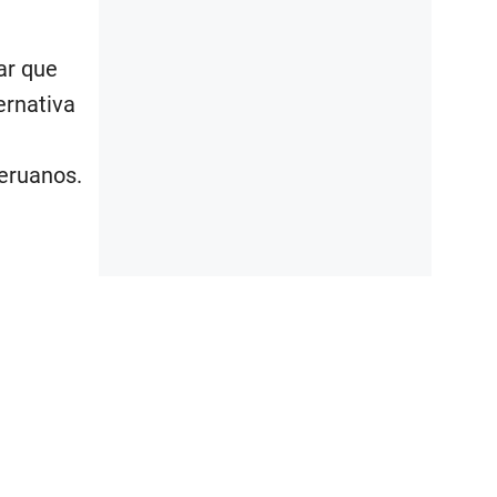
ar que
ernativa
peruanos.