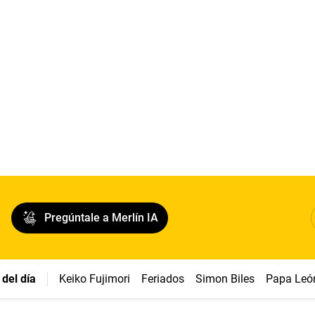
Pregúntale a Merlín IA
del día
Keiko Fujimori
Feriados
Simon Biles
Papa Leó