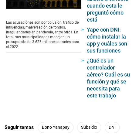
cuando esta le
0
preguntó cómo
seconds
está
of
Las acusaciones son por colusión, tráfico de
3
influencias, malversación de fondos,
Yape con DNI:
minutes,
irregularidades en pandemia, entre otros. En
39
cómo instalar la
total, sus municipalidades manejan un
seconds
presupuesto de 3.636 millones de soles para
app y cuáles son
el 2022
sus funciones
¿Qué es un
controlador
aéreo? Cuál es su
función y qué se
necesita para
este trabajo
Seguir temas
Bono Yanapay
Subsidio
DNI