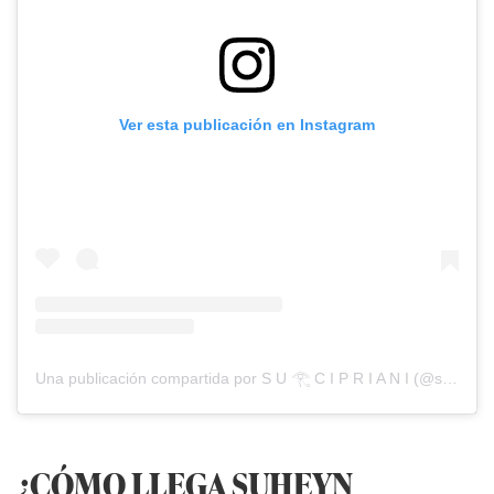
Ver esta publicación en Instagram
Una publicación compartida por S U 𓂀 C I P R I A N I (@suheyncipriani)
¿CÓMO LLEGA SUHEYN