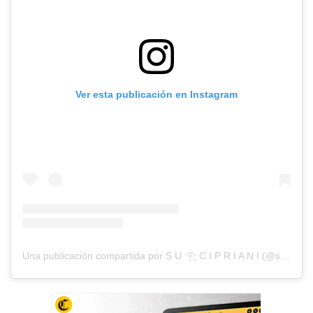
Ver esta publicación en Instagram
Una publicación compartida por S U 𓂀 C I P R I A N I (@suheyncipriani)