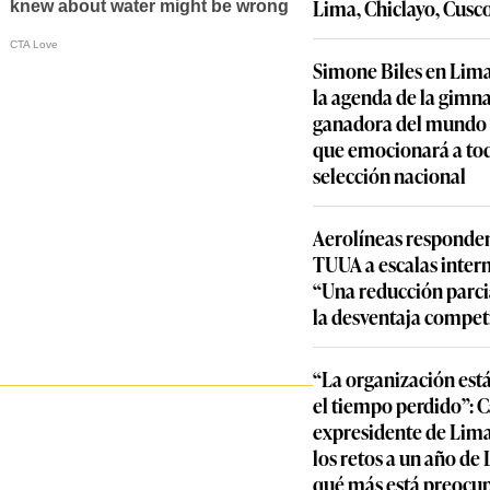
Lima, Chiclayo, Cusc
Simone Biles en Lima
la agenda de la gimn
ganadora del mundo y
que emocionará a to
selección nacional
Aerolíneas responden
TUUA a escalas inter
“Una reducción parcia
la desventaja compet
“La organización est
el tiempo perdido”: 
expresidente de Lima
los retos a un año de
qué más está preocu