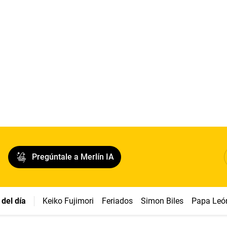
Pregúntale a Merlín IA
del día
Keiko Fujimori
Feriados
Simon Biles
Papa Leó