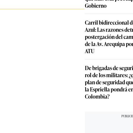
Gobierno
Carril bidireccional 
Azul: Las razones detr
postergación del cam
de la Av. Arequipa por
ATU
De brigadas de segur
rol de los militares: 
plan de seguridad qu
la Espriella pondrá 
Colombia?