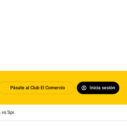
Pásate al Club El Comercio
Inicia sesión
a vs Sport Boys
Jorge Messi
Dólar
Papa León XIV
Congre