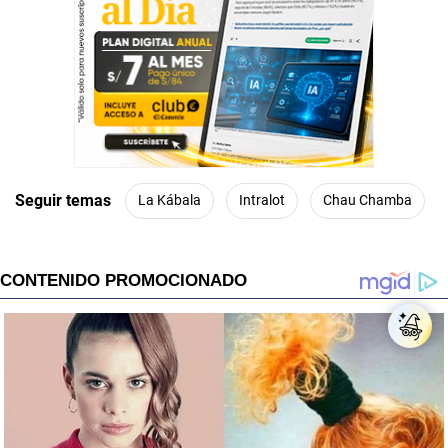
Seguir temas
La Kábala
Intralot
Chau Chamba