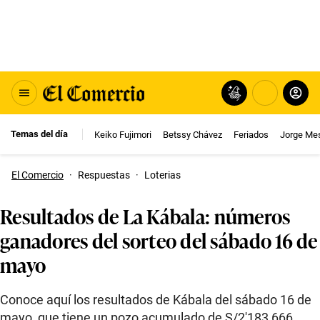
Temas del día
Keiko Fujimori
Betssy Chávez
Feriados
Jorge Me
El Comercio
·
Respuestas
·
Loterias
Resultados de La Kábala: números
ganadores del sorteo del sábado 16 de
mayo
Conoce aquí los resultados de Kábala del sábado 16 de
mayo, que tiene un pozo acumulado de S/2′183,666.