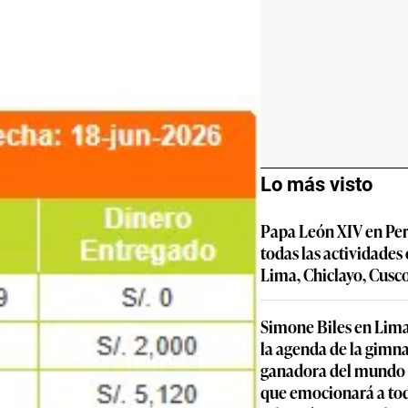
Lo más visto
Papa León XIV en Per
todas las actividades
Lima, Chiclayo, Cusc
Simone Biles en Lima
la agenda de la gimn
ganadora del mundo y
que emocionará a to