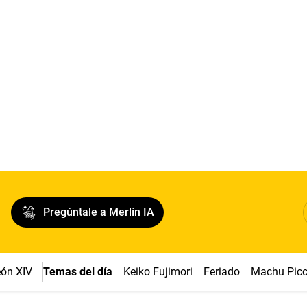
Pregúntale a Merlín IA
ón XIV
Temas del día
Keiko Fujimori
Feriado
Machu Pic