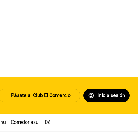
Pásate al Club El Comercio
Inicia sesión
chu
Corredor azul
Dólar
Congreso
Nasca
Acuña
Toled