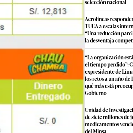
selección nacional
Aerolíneas responden
TUUA a escalas inter
“Una reducción parcia
la desventaja compet
“La organización est
el tiempo perdido”: 
expresidente de Lima
los retos a un año de
qué más está preocu
Gobierno
Unidad de Investigac
de siete millones de j
medicamentos vencid
del Minsa