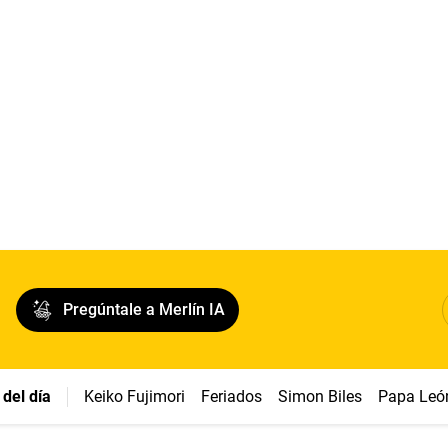
Pregúntale a Merlín IA
del día
Keiko Fujimori
Feriados
Simon Biles
Papa Leó