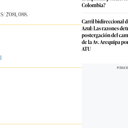
Colombia?
S/ 2'081, 088.
Carril bidireccional 
Azul: Las razones detr
postergación del cam
de la Av. Arequipa por
ATU
1