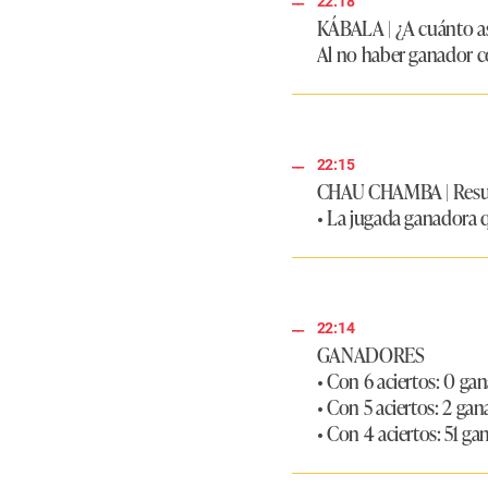
22:18
KÁBALA
|
¿A cuánto a
Al no haber ganador co
22:15
CHAU CHAMBA
|
Resu
• La jugada ganadora 
22:14
GANADORES
• Con 6 aciertos: 0 ga
• Con 5 aciertos: 2 ga
• Con 4 aciertos: 51 g