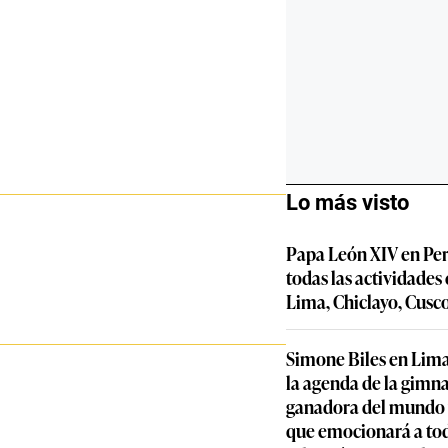
Lo más visto
Papa León XIV en Per
todas las actividades
Lima, Chiclayo, Cusc
Simone Biles en Lima
la agenda de la gimn
ganadora del mundo y
que emocionará a to