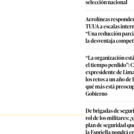
selección nacional
Aerolíneas responden
TUUA a escalas inter
“Una reducción parcia
la desventaja compet
“La organización est
el tiempo perdido”: 
expresidente de Lima
los retos a un año de
qué más está preocu
Gobierno
De brigadas de segur
rol de los militares: 
plan de seguridad qu
la Espriella pondrá 