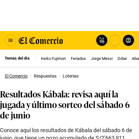
Temas del día
Keiko Fujimori
Feriados
Jorge Messi
Dólar
Ali
El Comercio
·
Respuestas
·
Loterias
Resultados Kábala: revisa aquí la
jugada y último sorteo del sábado 6
de junio
Conoce aquí los resultados de Kábala del sábado 6 de
junio, que tiene un pozo acumulado de S/2′663,911.