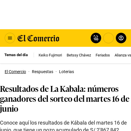
Temas del día
Keiko Fujimori
Betssy Chávez
Feriados
Alianza v
El Comercio
·
Respuestas
·
Loterias
Resultados de La Kabala: números
ganadores del sorteo del martes 16 de
junio
Conoce aquí los resultados de Kábala del martes 16 de
junio, que tiene un pozo acumulado de S/ 2′867,842.