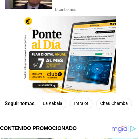
Seguir temas
La Kábala
Intralot
Chau Chamba