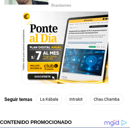
Seguir temas
La Kábala
Intralot
Chau Chamba