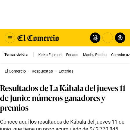
Temas del día
Keiko Fujimori
Feriado
Machu Picchu
Corredor az
El Comercio
·
Respuestas
·
Loterias
Resultados de La Kábala del jueves 11
de junio: números ganadores y
premios
Conoce aquí los resultados de Kábala del jueves 11 de
junio, que tiene un pozo acumulado de S/ 2′770,845.