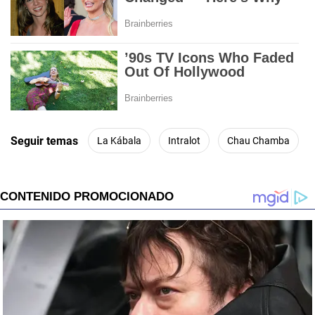
Seguir temas
La Kábala
Intralot
Chau Chamba