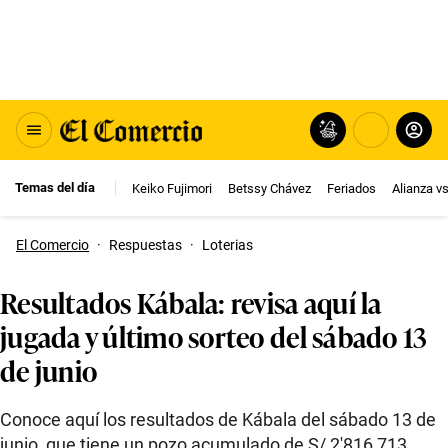
Temas del día
Keiko Fujimori
Betssy Chávez
Feriados
Alianza v
El Comercio
·
Respuestas
·
Loterias
Resultados Kábala: revisa aquí la
jugada y último sorteo del sábado 13
de junio
Conoce aquí los resultados de Kábala del sábado 13 de
junio, que tiene un pozo acumulado de S/ 2′816,713.