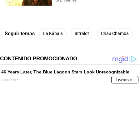
Seguir temas
La Kábala
Intralot
Chau Chamba