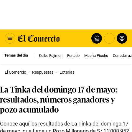
Temas del día
Keiko Fujimori
Feriado
Machu Picchu
Corredor az
El Comercio
·
Respuestas
·
Loterias
La Tinka del domingo 17 de mayo:
resultados, números ganadores y
pozo acumulado
Conoce aquí los resultados de La Tinka del domingo 17
de mayo, que tiene un Pozo Millonario de S/ 11′008,952.