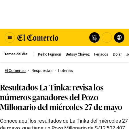
Temas del día
Keiko Fujimori
Betssy Chávez
Feriados
Dólar
J
El Comercio
·
Respuestas
·
Loterias
Resultados La Tinka: revisa los
números ganadores del Pozo
Millonario del miércoles 27 de mayo
Conoce aquí los resultados de La Tinka del miércoles 27
de mayo, que tiene un Pozo Millonario de S/12′502,407.