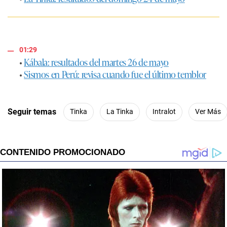
01:29
•
Kábala: resultados del martes 26 de mayo
•
Sismos en Perú: revisa cuando fue el último temblor
Seguir temas
Tinka
La Tinka
Intralot
Ver Más