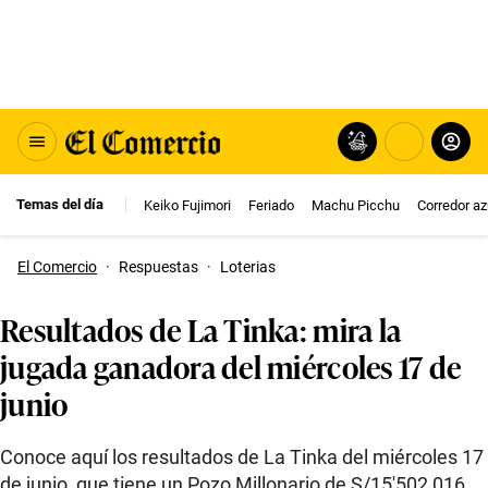
Temas del día
Keiko Fujimori
Feriado
Machu Picchu
Corredor az
El Comercio
·
Respuestas
·
Loterias
Resultados de La Tinka: mira la
jugada ganadora del miércoles 17 de
junio
Conoce aquí los resultados de La Tinka del miércoles 17
de junio, que tiene un Pozo Millonario de S/15′502,016.