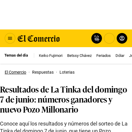
Temas del día
Keiko Fujimori
Betssy Chávez
Feriados
Dólar
J
El Comercio
·
Respuestas
·
Loterias
Resultados de La Tinka del domingo
7 de junio: números ganadores y
nuevo Pozo Millonario
Conoce aquí los resultados y números del sorteo de La
Tinka del domingo 7 de junio, que tiene un Pozo