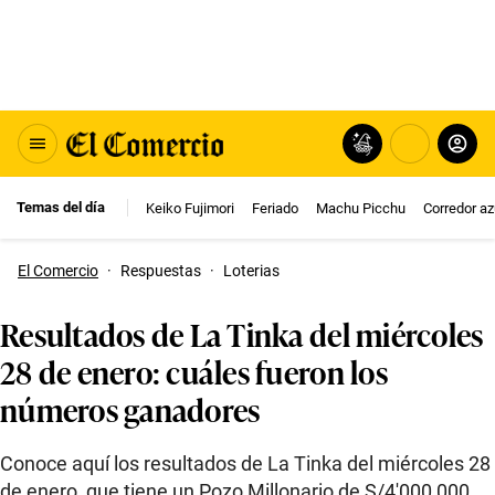
Temas del día
Keiko Fujimori
Feriado
Machu Picchu
Corredor az
El Comercio
·
Respuestas
·
Loterias
Resultados de La Tinka del miércoles
28 de enero: cuáles fueron los
números ganadores
Conoce aquí los resultados de La Tinka del miércoles 28
de enero, que tiene un Pozo Millonario de S/4′000,000.