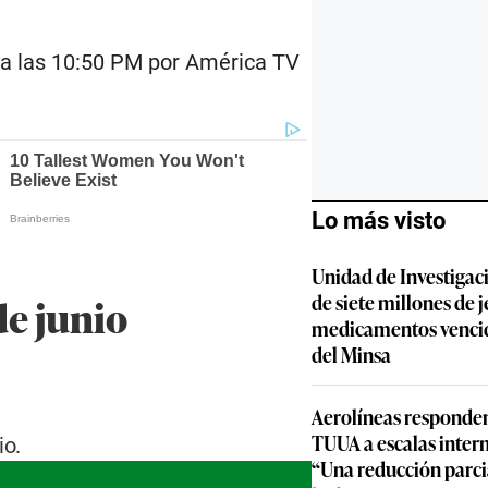
 a las 10:50 PM por América TV
Lo más visto
Unidad de Investigac
de junio
de siete millones de j
medicamentos vencid
del Minsa
Aerolíneas responden
TUUA a escalas inter
io.
“Una reducción parcia