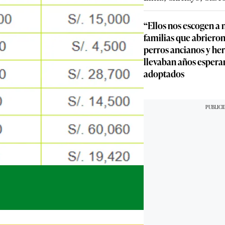
“Ellos nos escogen a n
familias que abrieron
perros ancianos y he
llevaban años espera
adoptados