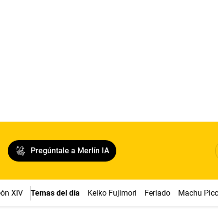
Pregúntale a Merlín IA
ón XIV
Temas del día
Keiko Fujimori
Feriado
Machu Pic