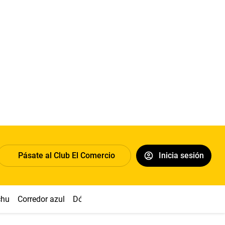
Pásate al Club El Comercio
Inicia sesión
chu
Corredor azul
Dólar
Congreso
Nasca
Acuña
Toled