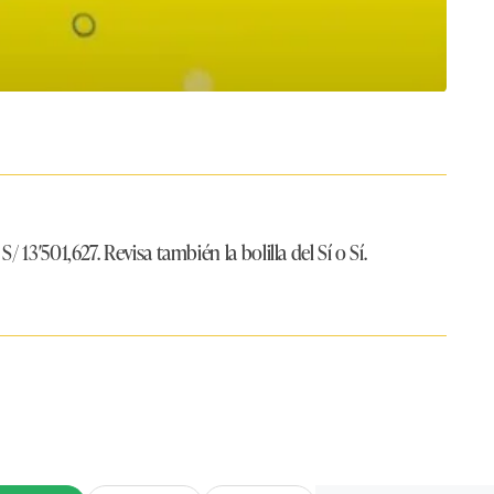
e
S/ 13′501,627
. Revisa también la bolilla del Sí o Sí.