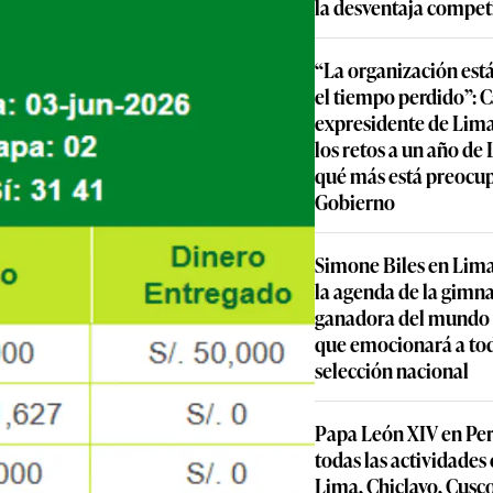
la desventaja compet
“La organización est
el tiempo perdido”: 
expresidente de Lima
los retos a un año de
qué más está preocu
Gobierno
Simone Biles en Lima
la agenda de la gimn
ganadora del mundo y
que emocionará a to
selección nacional
Papa León XIV en Per
todas las actividades
Lima, Chiclayo, Cusc