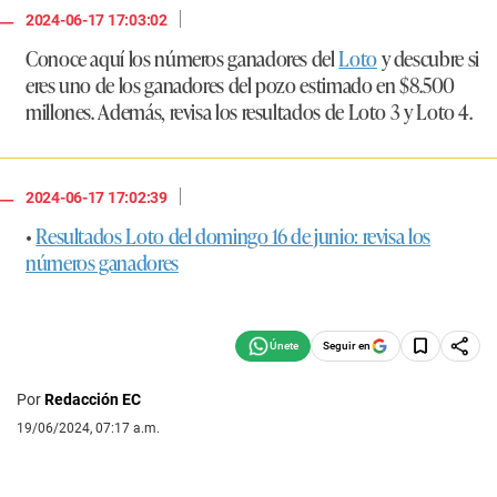
|
2024-06-17 17:03:02
Conoce aquí los números ganadores del
Loto
y descubre si
eres uno de los ganadores del pozo estimado en
$8.500
millones
. Además, revisa los resultados de Loto 3 y Loto 4.
|
2024-06-17 17:02:39
•
Resultados Loto del domingo 16 de junio: revisa los
números ganadores
Seguir en
Por
Redacción EC
19/06/2024, 07:17 a.m.