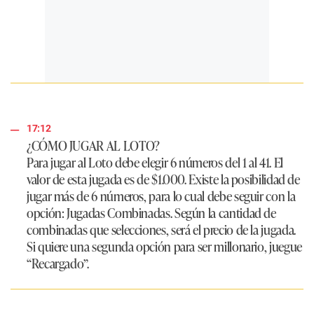
17:12
¿CÓMO JUGAR AL LOTO?
Para jugar al Loto debe elegir 6 números del 1 al 41. El
valor de esta jugada es de $1.000. Existe la posibilidad de
jugar más de 6 números, para lo cual debe seguir con la
opción: Jugadas Combinadas. Según la cantidad de
combinadas que selecciones, será el precio de la jugada.
Si quiere una segunda opción para ser millonario, juegue
“Recargado”.