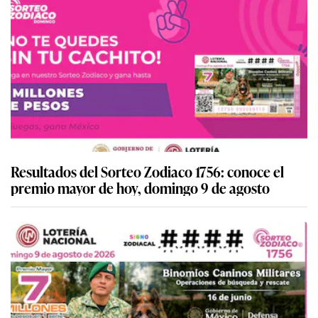
Resultados del Sorteo Zodiaco 1756: conoce el
premio mayor de hoy, domingo 9 de agosto