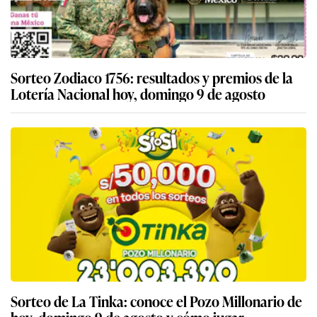
Sorteo Zodiaco 1756: resultados y premios de la
Lotería Nacional hoy, domingo 9 de agosto
Sorteo de La Tinka: conoce el Pozo Millonario de
hoy, domingo 9 de agosto y cómo jugar