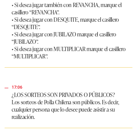
• Si desea jugar también con REVANCHA, marque el
casillero “REVANCHA”.
• Si desea jugar con DESQUITE, marque el casillero
“DESQUITE”.
• Si desea jugar con JUBILAZO marque el casillero
“JUBILAZO”.
• Si desea jugar con MULTIPLICAR marque el casillero
“MULTIPLICAR”.
17:06
¿LOS SORTEOS SON PRIVADOS O PÚBLICOS?
Los sorteos de Polla Chilena son públicos. Es decir,
cualquier persona que lo desee puede asistir a su
realización.