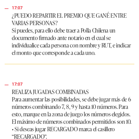
17:07
¿PUEDO REPARTIR EL PREMIO QUE GANÉ ENTRE
VARIAS PERSONAS?
Sí puedes, para ello debe traer a Polla Chilena un
documento firmado ante notario en el cual se
individualice cada persona con nombre y RUT, e indicar
el monto que corresponde a cada uno.
17:07
REALIZA JUGADAS COMBINADAS
Para aumentar las posibilidades, se debe jugar más de 6
números combinando 7, 8, 9 y hasta 10 números. Para
esto, marque en la zona de juego los números elegidos.
El máximo de números combinados permitidos son 10.
• Si deseas jugar RECARGADO marca el casillero
“RECARGADO”.