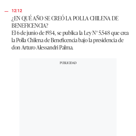
12:12
¿EN QUÉ AÑO SE CREÓ LA POLLA CHILENA DE
BENEFICENCIA?
El 6 de junio de 1934, se publica la Ley N° 5.548 que crea
la Polla Chilena de Beneficencia bajo la presidencia de
don Arturo Alessandri Palma.