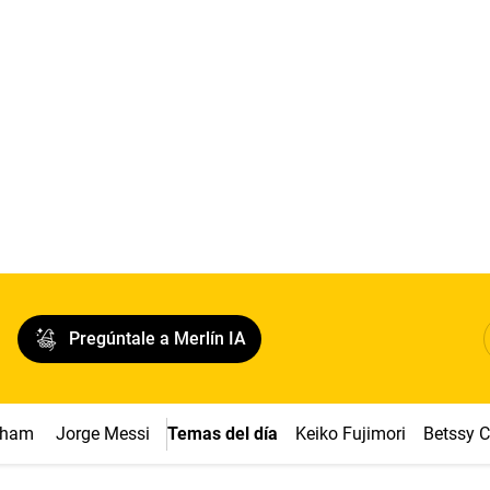
Pregúntale a Merlín IA
ngham
Jorge Messi
Temas del día
Keiko Fujimori
Betssy 