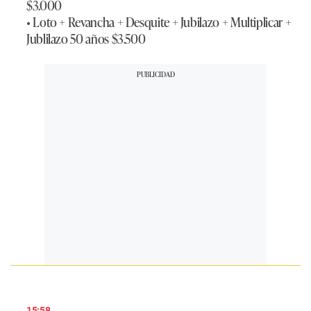
$3.000
• Loto + Revancha + Desquite + Jubilazo + Multiplicar +
Jublilazo 50 años $3.500
15:58