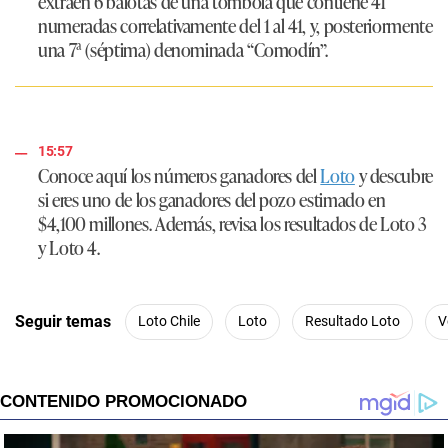
extraen 6 balotas de una tómbola que contiene 41
numeradas correlativamente del 1 al 41, y, posteriormente
una 7ª (séptima) denominada “Comodín”.
15:57
Conoce aquí los números ganadores del
Loto
y descubre
si eres uno de los ganadores del pozo estimado en
$4,100 millones
. Además, revisa los resultados de Loto 3
y Loto 4.
Seguir temas
Loto Chile
Loto
Resultado Loto
V