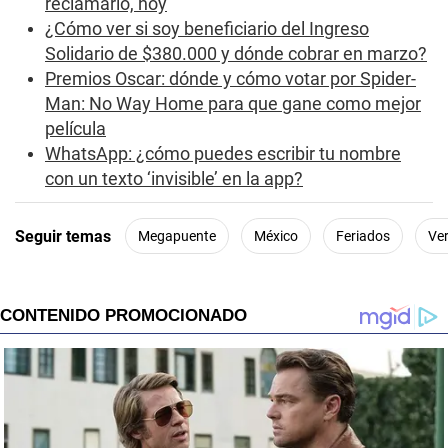
reclamarlo, hoy
¿Cómo ver si soy beneficiario del Ingreso
Solidario de $380.000 y dónde cobrar en marzo?
Premios Oscar: dónde y cómo votar por Spider-
Man: No Way Home para que gane como mejor
película
WhatsApp: ¿cómo puedes escribir tu nombre
con un texto ‘invisible’ en la app?
Seguir temas
Megapuente
México
Feriados
Ve