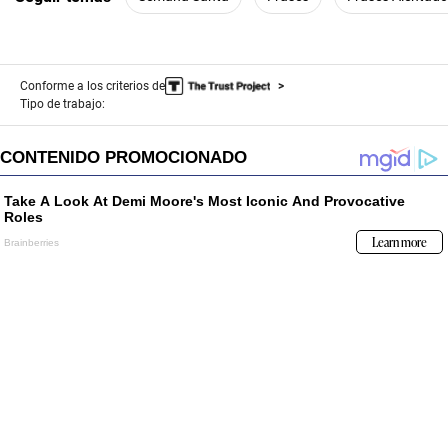
s
o
f
0
s
e
Conforme a los criterios de
c
Tipo de trabajo:
o
n
d
s