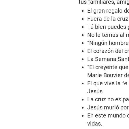
tus familiares, ami
El gran regalo d
Fuera de la cruz
Tú bien puedes g
No le temas al m
“Ningún hombre 
El corazón del c
La Semana Santa
“El creyente qu
Marie Bouvier d
El que vive la 
Jesús.
La cruz no es par
Jesús murió por 
En este mundo co
vidas.