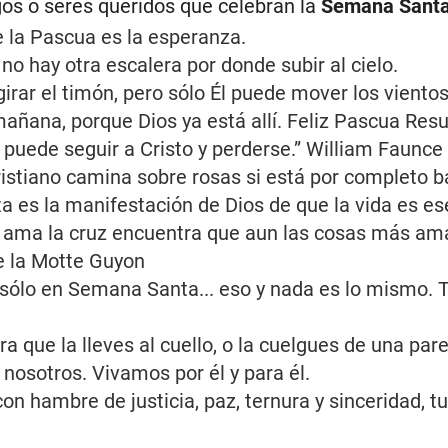
gos o seres queridos que celebran la
Semana Sant
e la Pascua es la esperanza.
 no hay otra escalera por donde subir al cielo.
irar el timón, pero sólo Él puede mover los vient
añana, porque Dios ya está allí. Feliz Pascua Res
puede seguir a Cristo y perderse.” William Faunce
ristiano camina sobre rosas si está por completo ba
 es la manifestación de Dios de que la vida es ese
e ama la cruz encuentra que aun las cosas más ama
e la Motte Guyon
fe sólo en Semana Santa... eso y nada es lo mismo.
a que la lleves al cuello, o la cuelgues de una pare
nosotros. Vivamos por él y para él.
n hambre de justicia, paz, ternura y sinceridad, 