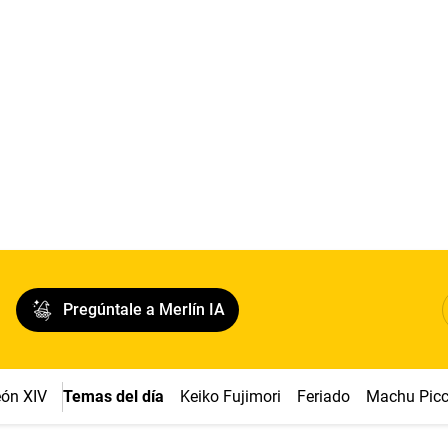
Pregúntale a Merlín IA
ón XIV
Temas del día
Keiko Fujimori
Feriado
Machu Pic