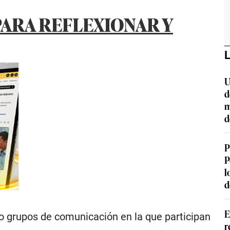
PARA REFLEXIONAR Y
L
U
d
m
d
P
P
l
d
E
o grupos de comunicación en la que participan
r