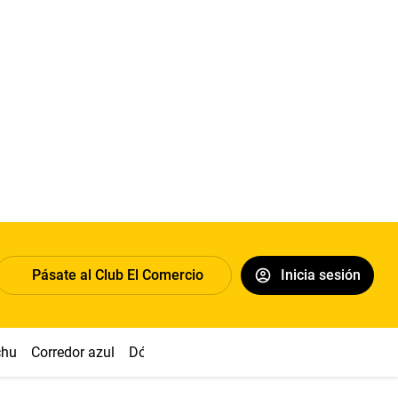
Pásate al Club El Comercio
Inicia sesión
chu
Corredor azul
Dólar
Congreso
Nasca
Acuña
Toled