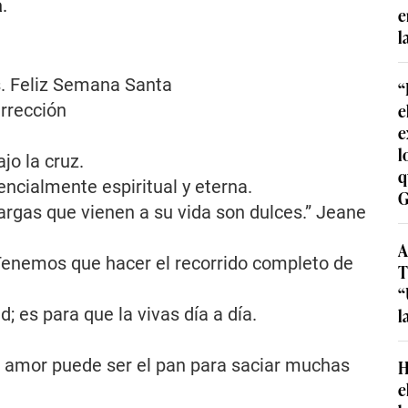
a
.
e
l
os. Feliz Semana Santa
“
e
urrección
e
l
jo la cruz.
q
ncialmente espiritual y eterna.
G
rgas que vienen a su vida son dulces.” Jeane
A
 Tenemos que hacer el recorrido completo de
T
“
l
d; es para que la vivas día a día.
tu amor puede ser el pan para saciar muchas
H
e