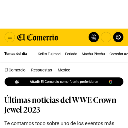
Temas del día
Keiko Fujimori
Feriado
Machu Picchu
Corredor az
El Comercio
·
Respuestas
·
Mexico
Añadir El Comercio como fuente preferida en
Últimas noticias del WWE Crown
Jewel 2023
Te contamos todo sobre uno de los eventos más