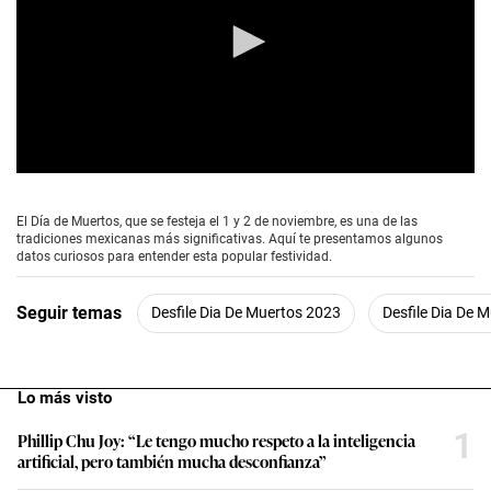
0
s
e
El Día de Muertos, que se festeja el 1 y 2 de noviembre, es una de las
c
tradiciones mexicanas más significativas. Aquí te presentamos algunos
o
datos curiosos para entender esta popular festividad.
n
d
s
Seguir temas
Desfile Dia De Muertos 2023
Desfile Dia De 
o
f
0
s
e
Lo más visto
c
o
1
Phillip Chu Joy: “Le tengo mucho respeto a la inteligencia
n
artificial, pero también mucha desconfianza”
d
s