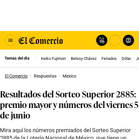
Temas del día
Keiko Fujimori
Betssy Chávez
Feriados
Dólar
J
El Comercio
·
Respuestas
·
Mexico
Resultados del Sorteo Superior 2885:
premio mayor y números del viernes 5
de junio
Mira aquí los números premiados del Sorteo Superior
2885 de la Lotería Nacional de México, que tiene un