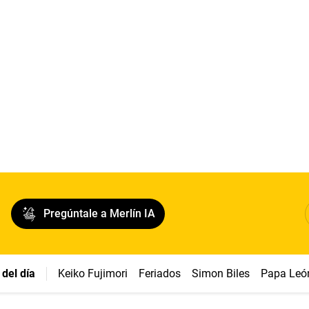
Pregúntale a Merlín IA
del día
Keiko Fujimori
Feriados
Simon Biles
Papa Leó