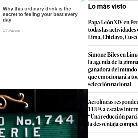
Lo más visto
Papa León XIV en Per
todas las actividades
Lima, Chiclayo, Cusc
Simone Biles en Lima
la agenda de la gimn
ganadora del mundo y
que emocionará a to
selección nacional
Aerolíneas responden
TUUA a escalas inter
“Una reducción parcia
la desventaja compet