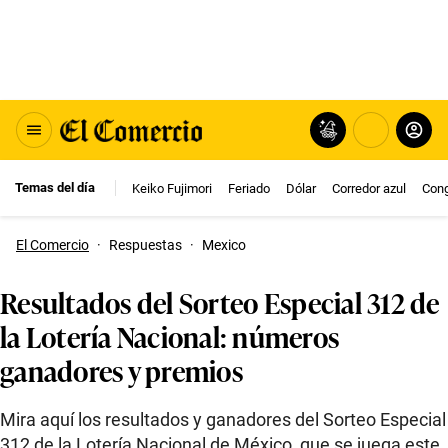
Temas del día
Keiko Fujimori
Feriado
Dólar
Corredor azul
Con
El Comercio
·
Respuestas
·
Mexico
Resultados del Sorteo Especial 312 de
la Lotería Nacional: números
ganadores y premios
Mira aquí los resultados y ganadores del Sorteo Especial
312 de la Lotería Nacional de México, que se juega este