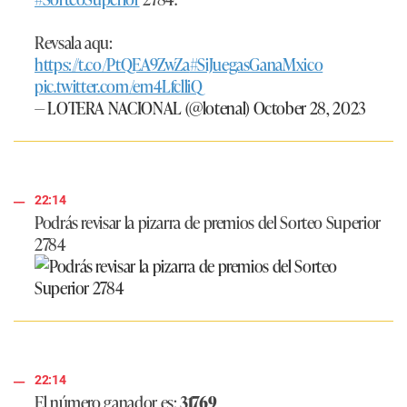
Revsala aqu:
https://t.co/PtQEA9ZwZa
#SiJuegasGanaMxico
pic.twitter.com/em4LfclliQ
— LOTERA NACIONAL (@lotenal)
October 28, 2023
22:14
Podrás revisar la pizarra de premios del Sorteo Superior
2784
22:14
El número ganador es:
31769