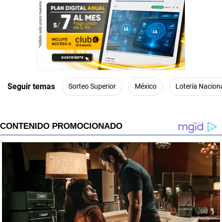
s
e
c
o
n
d
s
Seguir temas
Sorteo Superior
México
Lotería Nacion