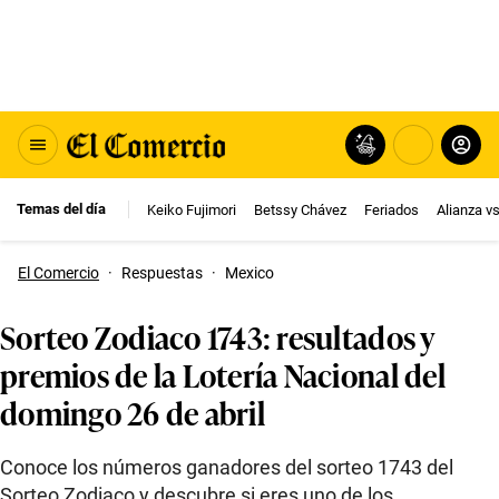
Temas del día
Keiko Fujimori
Betssy Chávez
Feriados
Alianza v
El Comercio
·
Respuestas
·
Mexico
Sorteo Zodiaco 1743: resultados y
premios de la Lotería Nacional del
domingo 26 de abril
Conoce los números ganadores del sorteo 1743 del
Sorteo Zodiaco y descubre si eres uno de los