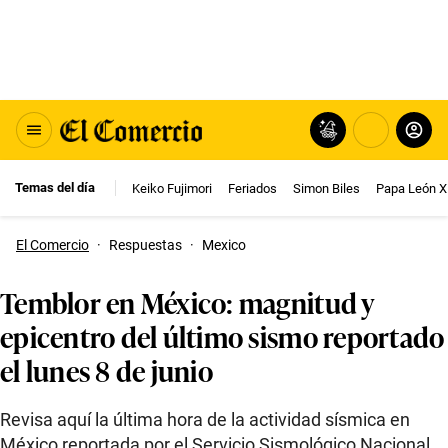
Temas del día
Keiko Fujimori
Feriados
Simon Biles
Papa León X
El Comercio
·
Respuestas
·
Mexico
Temblor en México: magnitud y
epicentro del último sismo reportado
el lunes 8 de junio
Revisa aquí la última hora de la actividad sísmica en
México reportada por el Servicio Sismológico Nacional