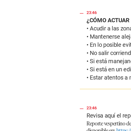
23:46
¿CÓMO ACTUAR 
• Acudir a las zo
• Mantenerse alej
• En lo posible ev
• No salir corrien
• Si está manejan
• Si está en un ed
• Estar atentos a
23:46
Revisa aquí el rep
Reporte vespertino de
disponible en:
https: