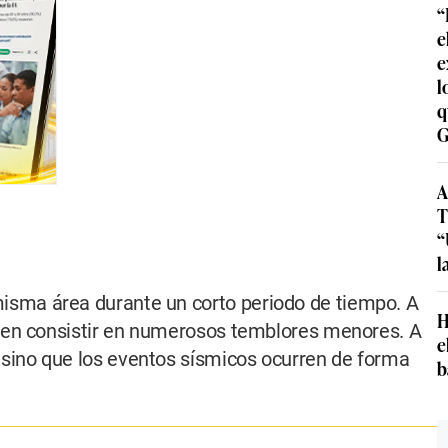
“
e
e
l
q
G
A
T
“
l
isma área durante un corto periodo de tiempo. A
H
elen consistir en numerosos temblores menores. A
e
sino que los eventos sísmicos ocurren de forma
b