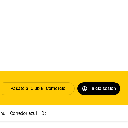
Pásate al Club El Comercio
Inicia sesión
chu
Corredor azul
Dólar
Congreso
Nasca
Acuña
Toled