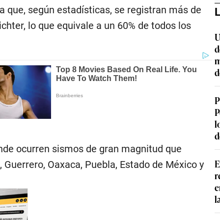
a que, según estadísticas, se registran más de
L
chter, lo que equivale a un 60% de todos los
U
d
m
d
P
P
l
d
donde ocurren sismos de gran magnitud que
E
, Guerrero, Oaxaca, Puebla, Estado de México y
r
e
l