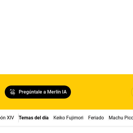
Pregúntale a Merlín IA
ón XIV
Temas del día
Keiko Fujimori
Feriado
Machu Pic