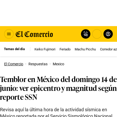
Temas del día
Keiko Fujimori
Feriado
Machu Picchu
Corredor az
El Comercio
·
Respuestas
·
Mexico
Temblor en México del domingo 14 de
junio: ver epicentro y magnitud según
reporte SSN
Revisa aquí la última hora de la actividad sísmica en
México reportada por el Servicio Sismológico Nacional