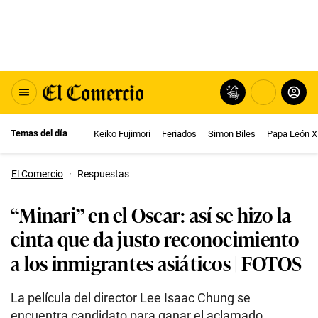
Temas del día
Keiko Fujimori
Feriados
Simon Biles
Papa León X
El Comercio
·
Respuestas
“Minari” en el Oscar: así se hizo la
cinta que da justo reconocimiento
a los inmigrantes asiáticos | FOTOS
La película del director Lee Isaac Chung se
encuentra candidato para ganar el aclamado