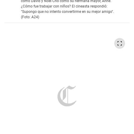
como David y Noel Cho como su hermana mayor, Anne.
¿Cómo fue trabajar con niños? El cineasta respondió:
"Supongo que no intento convertirme en su mejor amigo".
(Foto: A24)