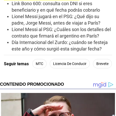
s
Link Bono 600: consulta con DNI si eres
e
beneficiario y en qué fecha podrás cobrarlo
c
o
Lionel Messi jugará en el PSG: ¿Qué dijo su
n
padre, Jorge Messi, antes de viajar a París?
d
s
Lionel Messi al PSG: ¿Cuáles son los detalles del
contrato que firmará el argentino en París?
Día Internacional del Zurdo: ¿cuándo se festeja
este año y cómo surgió esta singular fecha?
Seguir temas
MTC
Licencia De Conducir
Brevete