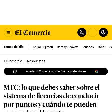
Temas del día
Keiko Fujimori
Betssy Chávez
Feriados
Dólar
J
El Comercio
·
Respuestas
Añadir El Comercio como fuente preferida en
MTC: lo que debes saber sobre el
sistema de licencias de conducir
por puntos y cuándo te pueden