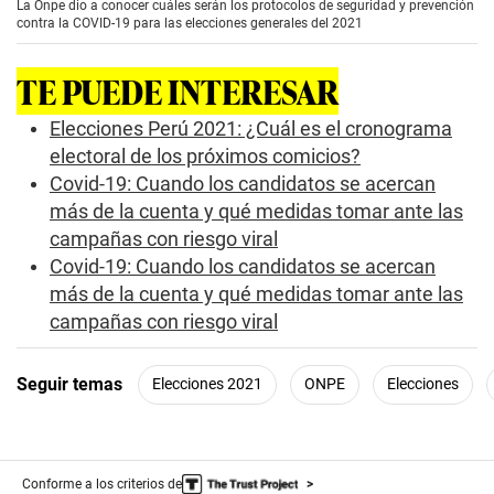
La Onpe dio a conocer cuáles serán los protocolos de seguridad y prevención
c
contra la COVID-19 para las elecciones generales del 2021
o
n
d
TE PUEDE INTERESAR
s
o
f
Elecciones Perú 2021: ¿Cuál es el cronograma
2
electoral de los próximos comicios?
m
i
Covid-19: Cuando los candidatos se acercan
n
más de la cuenta y qué medidas tomar ante las
u
t
campañas con riesgo viral
e
s
Covid-19: Cuando los candidatos se acercan
,
más de la cuenta y qué medidas tomar ante las
2
8
campañas con riesgo viral
s
e
c
Seguir temas
Elecciones 2021
ONPE
Elecciones
o
n
d
s
Conforme a los criterios de