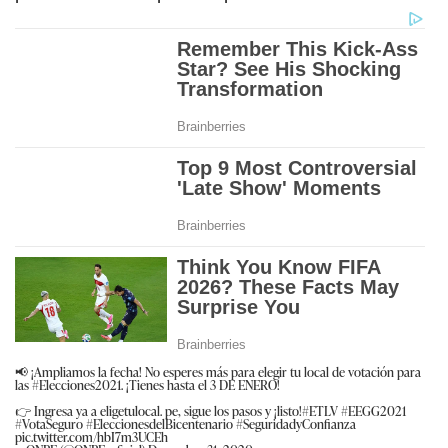
📢 ¡Ampliamos la fecha! No esperes más para elegir tu local de votación para
las
#Elecciones2021
. ¡Tienes hasta el 3 DE ENERO!
👉 Ingresa ya a eligetulocal. pe, sigue los pasos y ¡listo!
#ETLV
#EEGG2021
#VotaSeguro
#EleccionesdelBicentenario
#SeguridadyConfianza
pic.twitter.com/hbI7m3UCEh