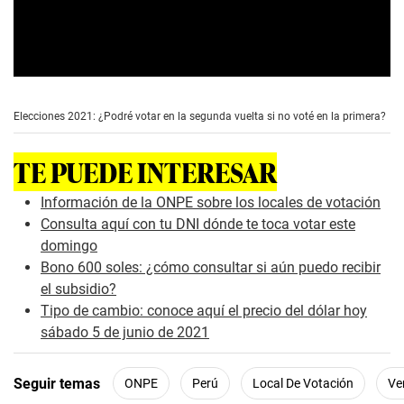
0
s
e
Elecciones 2021: ¿Podré votar en la segunda vuelta si no voté en la primera?
c
o
n
TE PUEDE INTERESAR
d
s
o
Información de la ONPE sobre los locales de votación
f
Consulta aquí con tu DNI dónde te toca votar este
1
m
domingo
i
Bono 600 soles: ¿cómo consultar si aún puedo recibir
n
u
el subsidio?
t
Tipo de cambio: conoce aquí el precio del dólar hoy
e
,
sábado 5 de junio de 2021
2
4
s
Seguir temas
ONPE
Perú
Local De Votación
Ve
e
c