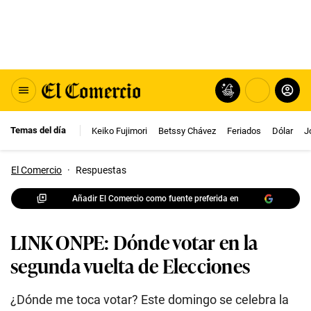
Temas del día
Keiko Fujimori
Betssy Chávez
Feriados
Dólar
J
El Comercio
·
Respuestas
Añadir El Comercio como fuente preferida en
LINK ONPE: Dónde votar en la
segunda vuelta de Elecciones
¿Dónde me toca votar? Este domingo se celebra la