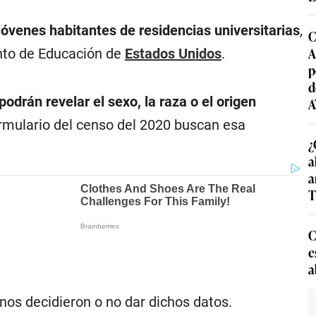
jóvenes habitantes de residencias universitarias
,
C
A
ento de Educación de
Estados Unidos
.
p
d
podrán revelar el sexo, la raza o el origen
A
formulario del censo del 2020 buscan esa
¿
a
a
T
C
e
a
nos decidieron o no dar dichos datos.