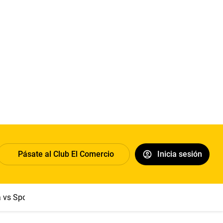
Pásate al Club El Comercio
Inicia sesión
a vs Sport Boys
Jorge Messi
Dólar
Papa León XIV
Congre