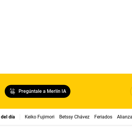
Pregúntale a Merlín IA
del día
Keiko Fujimori
Betssy Chávez
Feriados
Alianz