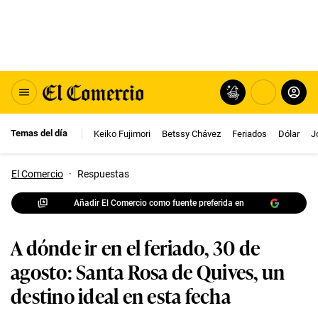
Temas del día
Keiko Fujimori
Betssy Chávez
Feriados
Dólar
J
El Comercio
·
Respuestas
Añadir El Comercio como fuente preferida en
A dónde ir en el feriado, 30 de
agosto: Santa Rosa de Quives, un
destino ideal en esta fecha