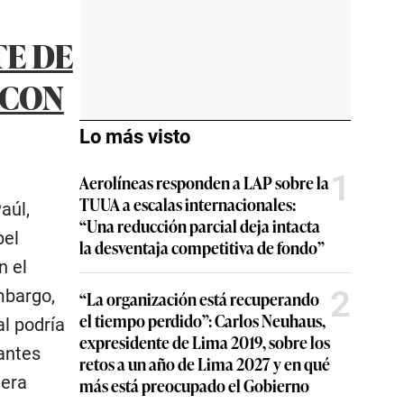
TE DE
 CON
Lo más visto
1
Aerolíneas responden a LAP sobre la
TUUA a escalas internacionales:
aúl,
“Una reducción parcial deja intacta
pel
la desventaja competitiva de fondo”
n el
2
mbargo,
“La organización está recuperando
el tiempo perdido”: Carlos Neuhaus,
al podría
expresidente de Lima 2019, sobre los
iantes
retos a un año de Lima 2027 y en qué
nera
más está preocupado el Gobierno