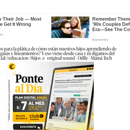
os para la plática de cómo están nuestros hijos aprendiendo de
an, guías y lineamientos? Y eso viene desde casa y ni digamos del
cial
#educacion
#hijos
♬ original sound - Odile - Mamá Tech