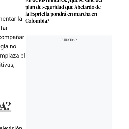
plan de seguridad que Abelardo de
la Espriella pondrá en marcha en
mentar la
Colombia?
ntar
 acompañar
ogía no
emplaza el
tivas,
A?
elevisión