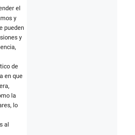
ender el
imos y
se pueden
siones y
vencia,
tico de
ma en que
era,
omo la
res, lo
s al