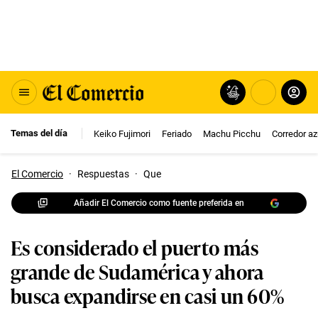
Temas del día
Keiko Fujimori
Feriado
Machu Picchu
Corredor az
El Comercio
·
Respuestas
·
Que
Añadir El Comercio como fuente preferida en
Es considerado el puerto más
grande de Sudamérica y ahora
busca expandirse en casi un 60%