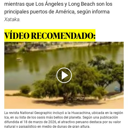
mientras que Los Ángeles y Long Beach son los
principales puertos de América, según informa
Xataka.
VÍDEO RECOMENDADO:
00:00
/
01:00
La revista National Geographic incluyó a la Huacachina, ubicada en la región
Ica, en su lista de los oasis más bellos del planeta. Según una publicación
difundida el 18 de marzo de 2026, el atractivo peruano destaca por su valor
natural y paisajístico en medio de dunas de gran altura.