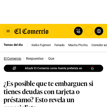
Temas del día
Keiko Fujimori
Feriado
Machu Picchu
Corredor az
El Comercio
·
Respuestas
·
Que
Añadir El Comercio como fuente preferida en
¿Es posible que te embarguen si
tienes deudas con tarjeta o
préstamo? Esto revela un